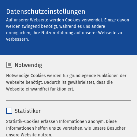
Kontakt
Datenschutzeinstellungen
Auf unserer Webseite werden Cookies verwendet. Einige davon
werden zwingend benötigt, während es uns andere
ermöglichen, Ihre Nutzererfahrung auf unserer Webseite zu
Offene Stellen
verbessern.
Notwendig
Filter
Notwendige Cookies werden für grundlegende Funktionen der
Webseite benötigt. Dadurch ist gewährleistet, dass die
Webseite einwandfrei funktioniert.
Alle Regionen
Name
cookieconsent_status
Statistiken
Alle Berufskategorien
Anbieter
sgalinski
Statistik-Cookies erfassen Informationen anonym. Diese
10 pro Seite
Informationen helfen uns zu verstehen, wie unsere Besucher
Laufzeit
278 Tage
unsere Website nutzen.