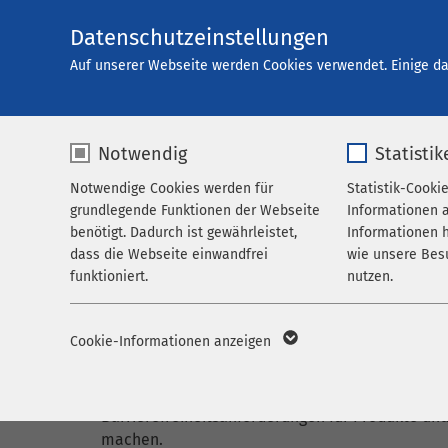
Datenschutzeinstellungen
Karrier
Auf unserer Webseite werden Cookies verwendet. Einige da
Notwendig
Statistik
Erklärung zur
Notwendige Cookies werden für
Statistik-Cooki
grundlegende Funktionen der Webseite
Informationen 
Barrierefreiheit
benötigt. Dadurch ist gewährleistet,
Informationen h
dass die Webseite einwandfrei
wie unsere Bes
funktioniert.
nutzen.
Name
cookieconsent_status
Name
_p
Cookie-Informationen anzeigen
Anbieter
sgalinski
Anbieter
M
Die AMEOS Gruppe ist bemüht, ihre Webseiten und
Umsetzung der Richtlinie (EU) 2019/882 des Eur
Laufzeit
278 Tage
Laufzeit
1 
Barrierefreiheitsanforderungen für Produkte und
machen.