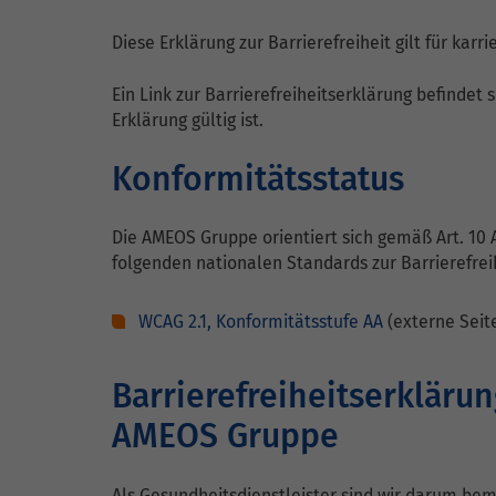
Cookie zum Speichern
C
Zweck
der Cookie Consent
We
Diese Erklärung zur Barrierefreiheit gilt für karr
Einstellungen
Er
Zweck
Da
Ein Link zur Barrierefreiheitserklärung befindet 
Be
Erklärung gültig ist.
be_typo_user /
nu
Name
PHPSESSID
Konformitätsstatus
Anbieter
TYPO3
Die AMEOS Gruppe orientiert sich gemäß Art. 10
Laufzeit
1 Woche
folgenden nationalen Standards zur Barrierefreih
Dieses Cookie ist ein
Standard-Session-
WCAG 2.1, Konformitätsstufe AA
(externe Seit
Cookie von TYPO3. Es
speichert im Falle eines
Benutzer-Logins die
Barrierefreiheitserklärun
Zweck
Session-ID. So kann der
AMEOS Gruppe
eingeloggte Benutzer
wiedererkannt werden
und es wird ihm Zugang
Als Gesundheitsdienstleister sind wir darum bem