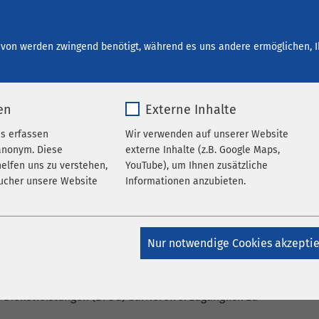
estart bei AMEOS
Ihre Entwicklung
Offene Stellen
von werden zwingend benötigt, während es uns andere ermöglichen, I
en
Externe Inhalte
es erfassen
Wir verwenden auf unserer Website
anonym. Diese
externe Inhalte (z.B. Google Maps,
elfen uns zu verstehen,
YouTube), um Ihnen zusätzliche
ucher unsere Website
Informationen anzubieten.
k_*.*
Name
Google Maps
Nur notwendige Cookies akzepti
atomo
Anbieter
Google
 den öffentlichen Auftritt im Einklang mit Gesetz zur
opäischen Parlaments und des Rates über die
Jahr
Laufzeit
6 Monate
 Dienstleistungen (BFSG) barrierefrei zugänglich zu