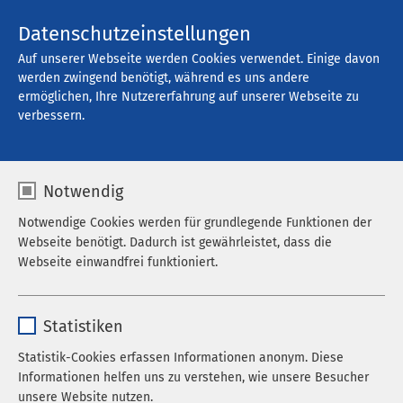
Kontakt
Datenschutzeinstellungen
Auf unserer Webseite werden Cookies verwendet. Einige davon
werden zwingend benötigt, während es uns andere
ermöglichen, Ihre Nutzererfahrung auf unserer Webseite zu
Offene Stellen
verbessern.
Notwendig
Filter
Notwendige Cookies werden für grundlegende Funktionen der
Webseite benötigt. Dadurch ist gewährleistet, dass die
Webseite einwandfrei funktioniert.
Alle Regionen
Name
cookieconsent_status
Statistiken
Alle Berufskategorien
Anbieter
sgalinski
Statistik-Cookies erfassen Informationen anonym. Diese
10 pro Seite
Informationen helfen uns zu verstehen, wie unsere Besucher
Laufzeit
278 Tage
unsere Website nutzen.