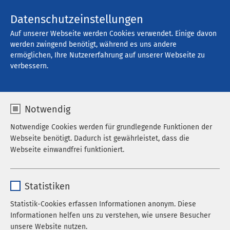
Kontakt
Datenschutzeinstellungen
Auf unserer Webseite werden Cookies verwendet. Einige davon
werden zwingend benötigt, während es uns andere
ermöglichen, Ihre Nutzererfahrung auf unserer Webseite zu
Offene Stellen
verbessern.
Notwendig
Filter
Notwendige Cookies werden für grundlegende Funktionen der
Webseite benötigt. Dadurch ist gewährleistet, dass die
Webseite einwandfrei funktioniert.
Alle Regionen
Name
cookieconsent_status
Statistiken
Alle Berufskategorien
Anbieter
sgalinski
Statistik-Cookies erfassen Informationen anonym. Diese
10 pro Seite
Informationen helfen uns zu verstehen, wie unsere Besucher
Laufzeit
278 Tage
unsere Website nutzen.