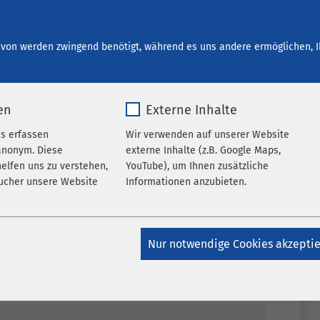
start bei AMEOS
Ihre Entwicklung
Offene Stellen
von werden zwingend benötigt, während es uns andere ermöglichen, I
en
Externe Inhalte
es erfassen
Wir verwenden auf unserer Website
anonym. Diese
externe Inhalte (z.B. Google Maps,
elfen uns zu verstehen,
YouTube), um Ihnen zusätzliche
ucher unsere Website
Informationen anzubieten.
k_*.*
Name
Google Maps
Nur notwendige Cookies akzepti
atomo
Anbieter
Google
Jahr
Laufzeit
6 Monate