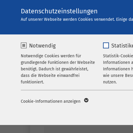
Datenschutzeinstellungen
Karriere
Auf unserer Webseite werden Cookies verwendet. Einige da
Notwendig
Statistik
Offene Stellen
Notwendige Cookies werden für
Statistik-Cooki
grundlegende Funktionen der Webseite
Informationen 
benötigt. Dadurch ist gewährleistet,
Informationen h
dass die Webseite einwandfrei
wie unsere Bes
funktioniert.
nutzen.
Name
cookieconsent_status
Name
_p
Cookie-Informationen anzeigen
Anbieter
sgalinski
Anbieter
M
Filter
Laufzeit
278 Tage
Laufzeit
1 