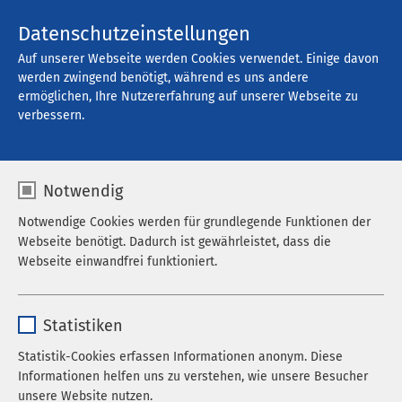
Kontakt
Datenschutzeinstellungen
Auf unserer Webseite werden Cookies verwendet. Einige davon
werden zwingend benötigt, während es uns andere
ermöglichen, Ihre Nutzererfahrung auf unserer Webseite zu
Offene Stellen
verbessern.
Notwendig
Filter
Notwendige Cookies werden für grundlegende Funktionen der
Webseite benötigt. Dadurch ist gewährleistet, dass die
Webseite einwandfrei funktioniert.
Suche
Name
cookieconsent_status
Statistiken
Anbieter
sgalinski
Statistik-Cookies erfassen Informationen anonym. Diese
785 Stellenangebote gefunden
Informationen helfen uns zu verstehen, wie unsere Besucher
Laufzeit
278 Tage
unsere Website nutzen.