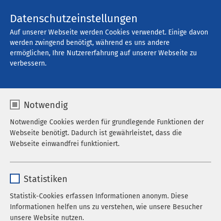
Kontakt
Datenschutzeinstellungen
Auf unserer Webseite werden Cookies verwendet. Einige davon
werden zwingend benötigt, während es uns andere
ermöglichen, Ihre Nutzererfahrung auf unserer Webseite zu
Offene Stellen
verbessern.
Notwendig
Filter
Notwendige Cookies werden für grundlegende Funktionen der
Webseite benötigt. Dadurch ist gewährleistet, dass die
Webseite einwandfrei funktioniert.
Suche
Name
cookieconsent_status
Statistiken
Anbieter
sgalinski
Statistik-Cookies erfassen Informationen anonym. Diese
768 Stellenangebote gefunden
Informationen helfen uns zu verstehen, wie unsere Besucher
Laufzeit
278 Tage
unsere Website nutzen.