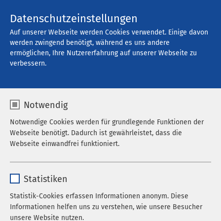
Kontakt
Datenschutzeinstellungen
Auf unserer Webseite werden Cookies verwendet. Einige davon
werden zwingend benötigt, während es uns andere
ermöglichen, Ihre Nutzererfahrung auf unserer Webseite zu
Offene Stellen
verbessern.
Notwendig
Filter
Notwendige Cookies werden für grundlegende Funktionen der
Webseite benötigt. Dadurch ist gewährleistet, dass die
Webseite einwandfrei funktioniert.
Suche
Name
cookieconsent_status
Statistiken
Anbieter
sgalinski
Statistik-Cookies erfassen Informationen anonym. Diese
785 Stellenangebote gefunden
Informationen helfen uns zu verstehen, wie unsere Besucher
Laufzeit
278 Tage
unsere Website nutzen.