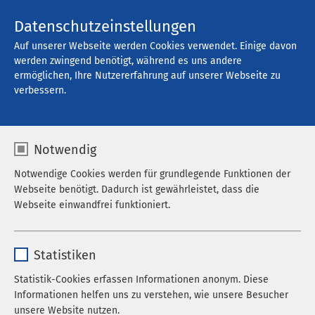
Kontakt
Datenschutzeinstellungen
Auf unserer Webseite werden Cookies verwendet. Einige davon
werden zwingend benötigt, während es uns andere
ermöglichen, Ihre Nutzererfahrung auf unserer Webseite zu
Offene Stellen
verbessern.
Notwendig
Filter
Notwendige Cookies werden für grundlegende Funktionen der
Webseite benötigt. Dadurch ist gewährleistet, dass die
Webseite einwandfrei funktioniert.
Suche
Name
cookieconsent_status
Statistiken
Anbieter
sgalinski
Statistik-Cookies erfassen Informationen anonym. Diese
766 Stellenangebote gefunden
Informationen helfen uns zu verstehen, wie unsere Besucher
Laufzeit
278 Tage
unsere Website nutzen.