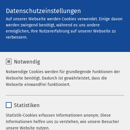
Kontakt
Datenschutzeinstellungen
Auf unserer Webseite werden Cookies verwendet. Einige davon
werden zwingend benötigt, während es uns andere
ermöglichen, Ihre Nutzererfahrung auf unserer Webseite zu
Offene Stellen
verbessern.
Notwendig
Filter
Notwendige Cookies werden für grundlegende Funktionen der
Webseite benötigt. Dadurch ist gewährleistet, dass die
Webseite einwandfrei funktioniert.
Suche
Name
cookieconsent_status
Statistiken
Anbieter
sgalinski
Statistik-Cookies erfassen Informationen anonym. Diese
785 Stellenangebote gefunden
Informationen helfen uns zu verstehen, wie unsere Besucher
Laufzeit
278 Tage
unsere Website nutzen.