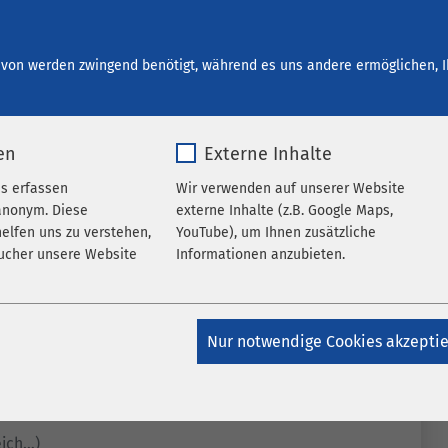
start bei AMEOS
Ihre Entwicklung
Offene Stellen
von werden zwingend benötigt, während es uns andere ermöglichen, I
en
Externe Inhalte
es erfassen
Wir verwenden auf unserer Website
anonym. Diese
externe Inhalte (z.B. Google Maps,
elfen uns zu verstehen,
YouTube), um Ihnen zusätzliche
ucher unsere Website
Informationen anzubieten.
k_*.*
Name
Google Maps
Nur notwendige Cookies akzepti
atomo
Anbieter
Google
Jahr
Laufzeit
6 Monate