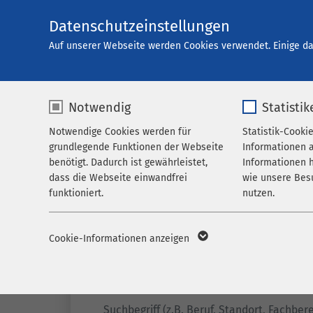
Datenschutzeinstellungen
Karriere
Auf unserer Webseite werden Cookies verwendet. Einige da
Notwendig
Statistik
Offene Stellen
Notwendige Cookies werden für
Statistik-Cooki
grundlegende Funktionen der Webseite
Informationen 
benötigt. Dadurch ist gewährleistet,
Informationen h
dass die Webseite einwandfrei
wie unsere Bes
funktioniert.
nutzen.
Name
cookieconsent_status
Name
_p
Cookie-Informationen anzeigen
Anbieter
sgalinski
Anbieter
M
Filter
Laufzeit
278 Tage
Laufzeit
1 