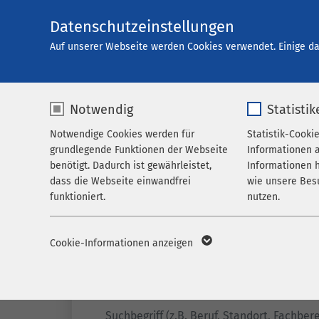
Datenschutzeinstellungen
Karriere
Auf unserer Webseite werden Cookies verwendet. Einige da
Notwendig
Statistik
Offene Stellen
Notwendige Cookies werden für
Statistik-Cooki
grundlegende Funktionen der Webseite
Informationen 
benötigt. Dadurch ist gewährleistet,
Informationen h
dass die Webseite einwandfrei
wie unsere Bes
funktioniert.
nutzen.
Name
cookieconsent_status
Name
_p
Cookie-Informationen anzeigen
Anbieter
sgalinski
Anbieter
M
Filter
Laufzeit
278 Tage
Laufzeit
1 