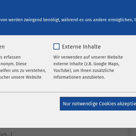
start bei AMEOS
Ihre Entwicklung
Offene Stellen
von werden zwingend benötigt, während es uns andere ermöglichen, I
en
Externe Inhalte
es erfassen
Wir verwenden auf unserer Website
anonym. Diese
externe Inhalte (z.B. Google Maps,
elfen uns zu verstehen,
YouTube), um Ihnen zusätzliche
ucher unsere Website
Informationen anzubieten.
k_*.*
Name
Google Maps
Nur notwendige Cookies akzepti
atomo
Anbieter
Google
Jahr
Laufzeit
6 Monate