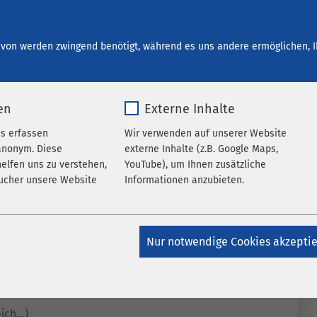
start bei AMEOS
Ihre Entwicklung
Offene Stellen
von werden zwingend benötigt, während es uns andere ermöglichen, I
en
Externe Inhalte
es erfassen
Wir verwenden auf unserer Website
anonym. Diese
externe Inhalte (z.B. Google Maps,
elfen uns zu verstehen,
YouTube), um Ihnen zusätzliche
ucher unsere Website
Informationen anzubieten.
k_*.*
Name
Google Maps
Nur notwendige Cookies akzepti
atomo
Anbieter
Google
Jahr
Laufzeit
6 Monate