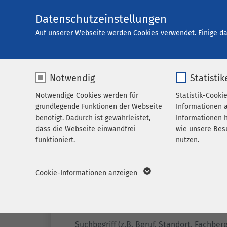
Datenschutzeinstellungen
Karriere
Auf unserer Webseite werden Cookies verwendet. Einige da
Notwendig
Statistik
Offene Stellen
Notwendige Cookies werden für
Statistik-Cooki
grundlegende Funktionen der Webseite
Informationen 
benötigt. Dadurch ist gewährleistet,
Informationen h
dass die Webseite einwandfrei
wie unsere Bes
funktioniert.
nutzen.
Name
cookieconsent_status
Name
_p
Cookie-Informationen anzeigen
Anbieter
sgalinski
Anbieter
M
Filter
Laufzeit
278 Tage
Laufzeit
1 