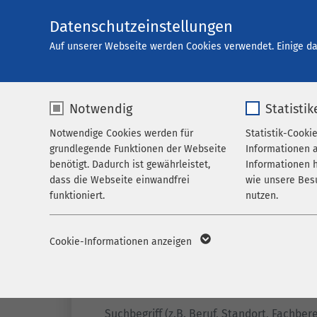
Datenschutzeinstellungen
Karriere
Auf unserer Webseite werden Cookies verwendet. Einige da
Notwendig
Statistik
Offene Stellen
Notwendige Cookies werden für
Statistik-Cooki
grundlegende Funktionen der Webseite
Informationen 
benötigt. Dadurch ist gewährleistet,
Informationen h
dass die Webseite einwandfrei
wie unsere Bes
funktioniert.
nutzen.
Name
cookieconsent_status
Name
_p
Cookie-Informationen anzeigen
Anbieter
sgalinski
Anbieter
M
Filter
Laufzeit
278 Tage
Laufzeit
1 