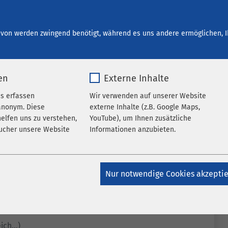
start bei AMEOS
Ihre Entwicklung
Offene Stellen
von werden zwingend benötigt, während es uns andere ermöglichen, I
en
Externe Inhalte
es erfassen
Wir verwenden auf unserer Website
anonym. Diese
externe Inhalte (z.B. Google Maps,
elfen uns zu verstehen,
YouTube), um Ihnen zusätzliche
ucher unsere Website
Informationen anzubieten.
k_*.*
Name
Google Maps
Nur notwendige Cookies akzepti
atomo
Anbieter
Google
Jahr
Laufzeit
6 Monate