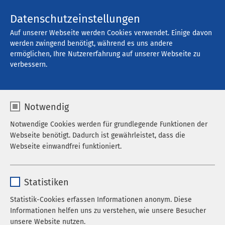
Kontakt
Datenschutzeinstellungen
Auf unserer Webseite werden Cookies verwendet. Einige davon
werden zwingend benötigt, während es uns andere
ermöglichen, Ihre Nutzererfahrung auf unserer Webseite zu
Offene Stellen
verbessern.
Notwendig
Filter
Notwendige Cookies werden für grundlegende Funktionen der
Webseite benötigt. Dadurch ist gewährleistet, dass die
Webseite einwandfrei funktioniert.
Suche
Name
cookieconsent_status
Statistiken
Anbieter
sgalinski
Statistik-Cookies erfassen Informationen anonym. Diese
785 Stellenangebote gefunden
Informationen helfen uns zu verstehen, wie unsere Besucher
Laufzeit
278 Tage
unsere Website nutzen.