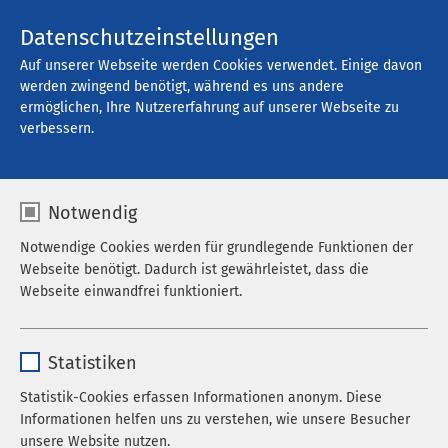
Kontakt
Datenschutzeinstellungen
Auf unserer Webseite werden Cookies verwendet. Einige davon
werden zwingend benötigt, während es uns andere
ermöglichen, Ihre Nutzererfahrung auf unserer Webseite zu
Offene Stellen
verbessern.
Notwendig
Filter
Notwendige Cookies werden für grundlegende Funktionen der
Webseite benötigt. Dadurch ist gewährleistet, dass die
Webseite einwandfrei funktioniert.
Suche
Name
cookieconsent_status
Statistiken
Anbieter
sgalinski
Statistik-Cookies erfassen Informationen anonym. Diese
766 Stellenangebote gefunden
Informationen helfen uns zu verstehen, wie unsere Besucher
Laufzeit
278 Tage
unsere Website nutzen.