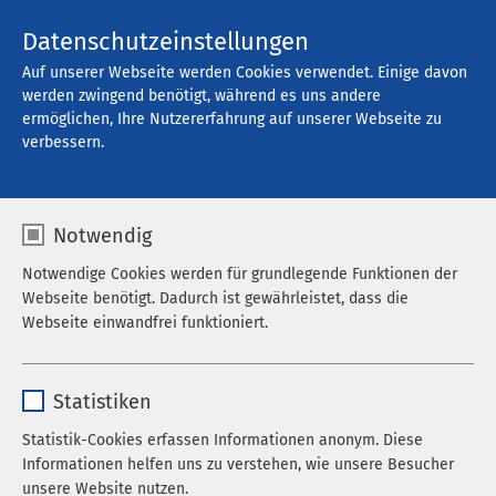
Kontakt
Datenschutzeinstellungen
Auf unserer Webseite werden Cookies verwendet. Einige davon
werden zwingend benötigt, während es uns andere
ermöglichen, Ihre Nutzererfahrung auf unserer Webseite zu
Offene Stellen
verbessern.
Notwendig
Filter
Notwendige Cookies werden für grundlegende Funktionen der
Webseite benötigt. Dadurch ist gewährleistet, dass die
Webseite einwandfrei funktioniert.
Suche
Name
cookieconsent_status
Statistiken
Anbieter
sgalinski
Statistik-Cookies erfassen Informationen anonym. Diese
762 Stellenangebote gefunden
Informationen helfen uns zu verstehen, wie unsere Besucher
Laufzeit
278 Tage
unsere Website nutzen.