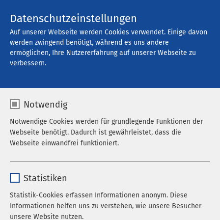
Kontakt
Datenschutzeinstellungen
Auf unserer Webseite werden Cookies verwendet. Einige davon
werden zwingend benötigt, während es uns andere
ermöglichen, Ihre Nutzererfahrung auf unserer Webseite zu
Offene Stellen
verbessern.
Notwendig
Filter
Notwendige Cookies werden für grundlegende Funktionen der
Webseite benötigt. Dadurch ist gewährleistet, dass die
Webseite einwandfrei funktioniert.
Suche
Name
cookieconsent_status
Statistiken
Anbieter
sgalinski
Statistik-Cookies erfassen Informationen anonym. Diese
762 Stellenangebote gefunden
Informationen helfen uns zu verstehen, wie unsere Besucher
Laufzeit
278 Tage
unsere Website nutzen.