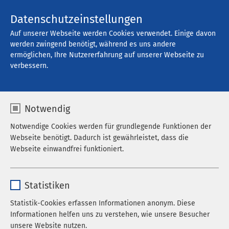
Kontakt
Datenschutzeinstellungen
Auf unserer Webseite werden Cookies verwendet. Einige davon
werden zwingend benötigt, während es uns andere
ermöglichen, Ihre Nutzererfahrung auf unserer Webseite zu
Offene Stellen
verbessern.
Notwendig
Filter
Notwendige Cookies werden für grundlegende Funktionen der
Webseite benötigt. Dadurch ist gewährleistet, dass die
Webseite einwandfrei funktioniert.
Suche
Name
cookieconsent_status
Statistiken
Anbieter
sgalinski
Statistik-Cookies erfassen Informationen anonym. Diese
742 Stellenangebote gefunden
Informationen helfen uns zu verstehen, wie unsere Besucher
Laufzeit
278 Tage
unsere Website nutzen.