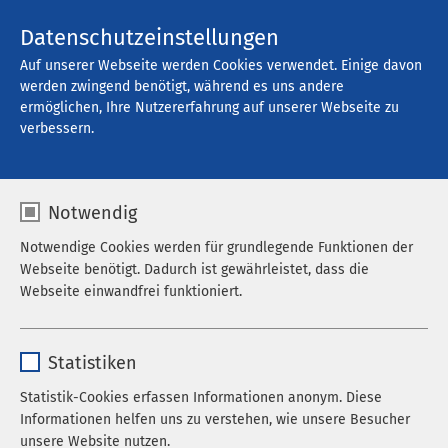
Kontakt
Datenschutzeinstellungen
Auf unserer Webseite werden Cookies verwendet. Einige davon
werden zwingend benötigt, während es uns andere
ermöglichen, Ihre Nutzererfahrung auf unserer Webseite zu
Offene Stellen
verbessern.
Notwendig
Filter
Notwendige Cookies werden für grundlegende Funktionen der
Webseite benötigt. Dadurch ist gewährleistet, dass die
Webseite einwandfrei funktioniert.
Suche
Name
cookieconsent_status
Statistiken
Anbieter
sgalinski
Statistik-Cookies erfassen Informationen anonym. Diese
742 Stellenangebote gefunden
Informationen helfen uns zu verstehen, wie unsere Besucher
Laufzeit
278 Tage
unsere Website nutzen.