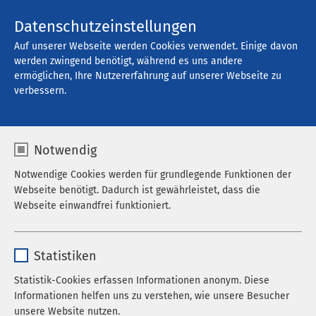
Kontakt
Datenschutzeinstellungen
Auf unserer Webseite werden Cookies verwendet. Einige davon
werden zwingend benötigt, während es uns andere
ermöglichen, Ihre Nutzererfahrung auf unserer Webseite zu
Offene Stellen
verbessern.
Notwendig
Filter
Notwendige Cookies werden für grundlegende Funktionen der
Webseite benötigt. Dadurch ist gewährleistet, dass die
Webseite einwandfrei funktioniert.
Suche
Name
cookieconsent_status
Statistiken
Anbieter
sgalinski
Statistik-Cookies erfassen Informationen anonym. Diese
742 Stellenangebote gefunden
Informationen helfen uns zu verstehen, wie unsere Besucher
Laufzeit
278 Tage
unsere Website nutzen.