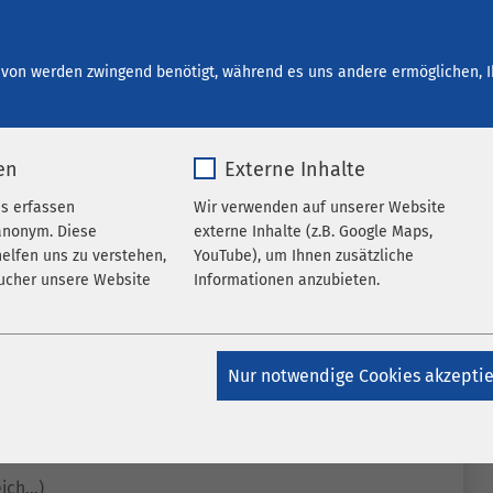
start bei AMEOS
Ihre Entwicklung
Offene Stellen
von werden zwingend benötigt, während es uns andere ermöglichen, I
en
Externe Inhalte
es erfassen
Wir verwenden auf unserer Website
anonym. Diese
externe Inhalte (z.B. Google Maps,
elfen uns zu verstehen,
YouTube), um Ihnen zusätzliche
ucher unsere Website
Informationen anzubieten.
k_*.*
Name
Google Maps
Nur notwendige Cookies akzepti
atomo
Anbieter
Google
Jahr
Laufzeit
6 Monate