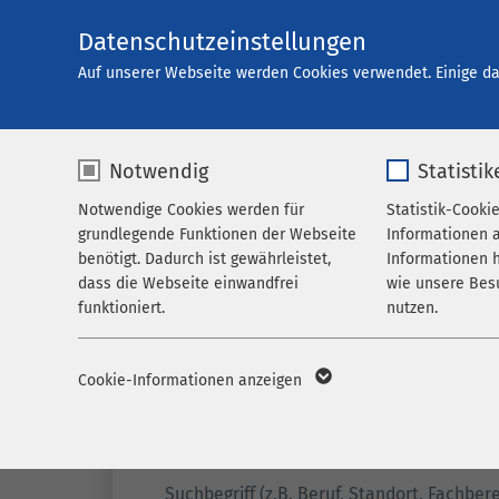
Datenschutzeinstellungen
Karriere
Auf unserer Webseite werden Cookies verwendet. Einige da
Notwendig
Statistik
Offene Stellen
Notwendige Cookies werden für
Statistik-Cooki
grundlegende Funktionen der Webseite
Informationen 
benötigt. Dadurch ist gewährleistet,
Informationen h
dass die Webseite einwandfrei
wie unsere Bes
funktioniert.
nutzen.
Name
cookieconsent_status
Name
_p
Cookie-Informationen anzeigen
Anbieter
sgalinski
Anbieter
M
Filter
Laufzeit
278 Tage
Laufzeit
1 