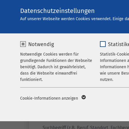
Datenschutzeinstellungen
Karriere
Auf unserer Webseite werden Cookies verwendet. Einige da
Notwendig
Statistik
Offene Stellen
Notwendige Cookies werden für
Statistik-Cooki
grundlegende Funktionen der Webseite
Informationen 
benötigt. Dadurch ist gewährleistet,
Informationen h
dass die Webseite einwandfrei
wie unsere Bes
funktioniert.
nutzen.
Name
cookieconsent_status
Name
_p
Cookie-Informationen anzeigen
Anbieter
sgalinski
Anbieter
M
Filter
Laufzeit
278 Tage
Laufzeit
1 