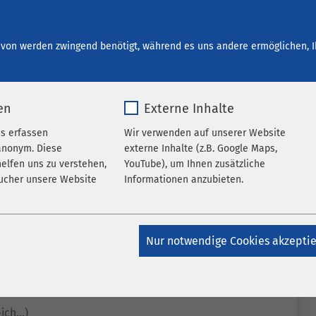
start bei AMEOS
Ihre Entwicklung
Offene Stellen
von werden zwingend benötigt, während es uns andere ermöglichen, I
en
Externe Inhalte
es erfassen
Wir verwenden auf unserer Website
anonym. Diese
externe Inhalte (z.B. Google Maps,
elfen uns zu verstehen,
YouTube), um Ihnen zusätzliche
ucher unsere Website
Informationen anzubieten.
k_*.*
Name
Google Maps
Nur notwendige Cookies akzepti
atomo
Anbieter
Google
Jahr
Laufzeit
6 Monate