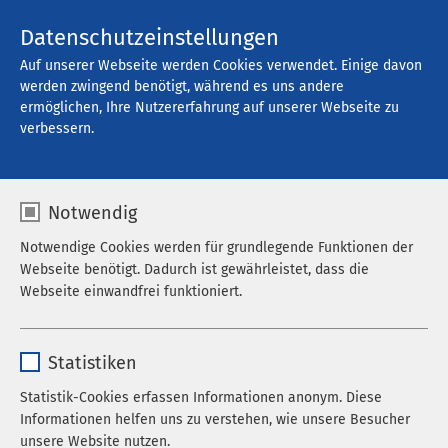
Kontakt
Datenschutzeinstellungen
Auf unserer Webseite werden Cookies verwendet. Einige davon
werden zwingend benötigt, während es uns andere
ermöglichen, Ihre Nutzererfahrung auf unserer Webseite zu
Offene Stellen
verbessern.
Notwendig
Filter
Notwendige Cookies werden für grundlegende Funktionen der
Webseite benötigt. Dadurch ist gewährleistet, dass die
Webseite einwandfrei funktioniert.
Suche
Name
cookieconsent_status
Statistiken
Anbieter
sgalinski
Statistik-Cookies erfassen Informationen anonym. Diese
742 Stellenangebote gefunden
Informationen helfen uns zu verstehen, wie unsere Besucher
Laufzeit
278 Tage
unsere Website nutzen.