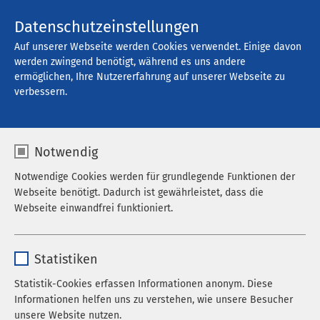
Kontakt
Datenschutzeinstellungen
Auf unserer Webseite werden Cookies verwendet. Einige davon
werden zwingend benötigt, während es uns andere
ermöglichen, Ihre Nutzererfahrung auf unserer Webseite zu
verbessern.
Notwendig
Notwendige Cookies werden für grundlegende Funktionen der
Webseite benötigt. Dadurch ist gewährleistet, dass die
Webseite einwandfrei funktioniert.
Name
cookieconsent_status
Statistiken
Anbieter
sgalinski
Statistik-Cookies erfassen Informationen anonym. Diese
Informationen helfen uns zu verstehen, wie unsere Besucher
Laufzeit
278 Tage
Karrierestart bei AMEOS
Schüler und Auszubildende
unsere Website nutzen.
Ausbildungen