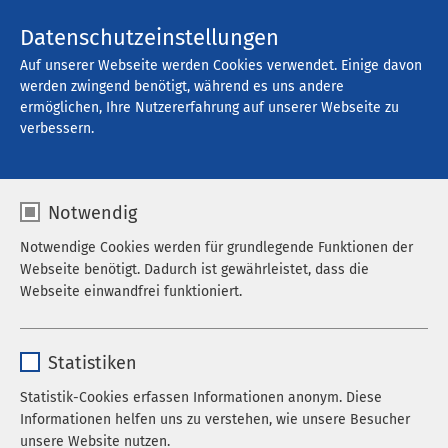
Kontakt
Datenschutzeinstellungen
Auf unserer Webseite werden Cookies verwendet. Einige davon
werden zwingend benötigt, während es uns andere
ermöglichen, Ihre Nutzererfahrung auf unserer Webseite zu
verbessern.
Notwendig
Notwendige Cookies werden für grundlegende Funktionen der
Webseite benötigt. Dadurch ist gewährleistet, dass die
Webseite einwandfrei funktioniert.
Name
cookieconsent_status
Statistiken
Anbieter
sgalinski
Statistik-Cookies erfassen Informationen anonym. Diese
Informationen helfen uns zu verstehen, wie unsere Besucher
Laufzeit
278 Tage
Karrierestart bei AMEOS
Schüler und Auszubildende
unsere Website nutzen.
Ausbildungen