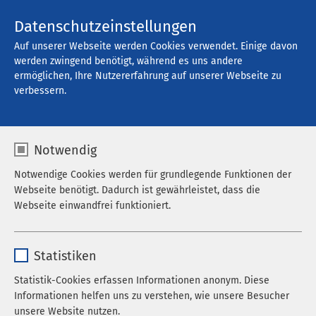
Kontakt
Datenschutzeinstellungen
Auf unserer Webseite werden Cookies verwendet. Einige davon
werden zwingend benötigt, während es uns andere
ermöglichen, Ihre Nutzererfahrung auf unserer Webseite zu
verbessern.
Notwendig
Notwendige Cookies werden für grundlegende Funktionen der
Webseite benötigt. Dadurch ist gewährleistet, dass die
Webseite einwandfrei funktioniert.
Pflegefachkräfte
Name
cookieconsent_status
(m/w/d)
Statistiken
Anbieter
sgalinski
Statistik-Cookies erfassen Informationen anonym. Diese
Informationen helfen uns zu verstehen, wie unsere Besucher
Laufzeit
278 Tage
in Voll- oder Teilzeit, unbefristet
unsere Website nutzen.