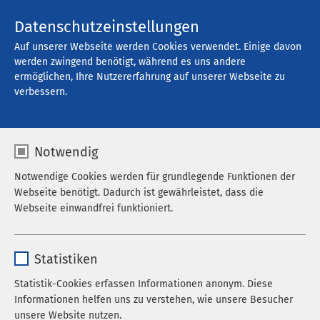
Kontakt
Datenschutzeinstellungen
Auf unserer Webseite werden Cookies verwendet. Einige davon
werden zwingend benötigt, während es uns andere
ermöglichen, Ihre Nutzererfahrung auf unserer Webseite zu
Schnellbewerbung –
verbessern.
wir melden uns
umgehend bei dir
Notwendig
zurück.
Notwendige Cookies werden für grundlegende Funktionen der
Webseite benötigt. Dadurch ist gewährleistet, dass die
Webseite einwandfrei funktioniert.
Name
cookieconsent_status
Statistiken
Anbieter
sgalinski
Statistik-Cookies erfassen Informationen anonym. Diese
Informationen helfen uns zu verstehen, wie unsere Besucher
Laufzeit
278 Tage
Vielen Dank für deine Einsendung - wir melden uns
unsere Website nutzen.