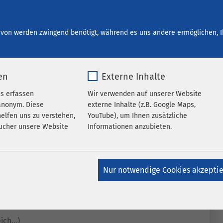
start bei AMEOS
Ihre Entwicklung
Offene Stellen
von werden zwingend benötigt, während es uns andere ermöglichen, I
en
Externe Inhalte
es erfassen
Wir verwenden auf unserer Website
anonym. Diese
externe Inhalte (z.B. Google Maps,
elfen uns zu verstehen,
YouTube), um Ihnen zusätzliche
ucher unsere Website
Informationen anzubieten.
k_*.*
Name
Google Maps
Nur notwendige Cookies akzepti
atomo
Anbieter
Google
Jahr
Laufzeit
6 Monate