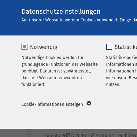
Datenschutzeinstellungen
Karriere
Auf unserer Webseite werden Cookies verwendet. Einige da
Notwendig
Statistik
Offene Stellen
Notwendige Cookies werden für
Statistik-Cooki
grundlegende Funktionen der Webseite
Informationen 
benötigt. Dadurch ist gewährleistet,
Informationen h
dass die Webseite einwandfrei
wie unsere Bes
funktioniert.
nutzen.
Name
cookieconsent_status
Name
_p
Cookie-Informationen anzeigen
Anbieter
sgalinski
Anbieter
M
Filter
Laufzeit
278 Tage
Laufzeit
1 