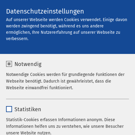
Kontakt
Datenschutzeinstellungen
Auf unserer Webseite werden Cookies verwendet. Einige davon
werden zwingend benötigt, während es uns andere
ermöglichen, Ihre Nutzererfahrung auf unserer Webseite zu
Offene Stellen
verbessern.
Notwendig
Filter
Notwendige Cookies werden für grundlegende Funktionen der
Webseite benötigt. Dadurch ist gewährleistet, dass die
Webseite einwandfrei funktioniert.
Alle Regionen
Name
cookieconsent_status
Statistiken
Alle Berufskategorien
Anbieter
sgalinski
Statistik-Cookies erfassen Informationen anonym. Diese
10 pro Seite
Informationen helfen uns zu verstehen, wie unsere Besucher
Laufzeit
278 Tage
unsere Website nutzen.