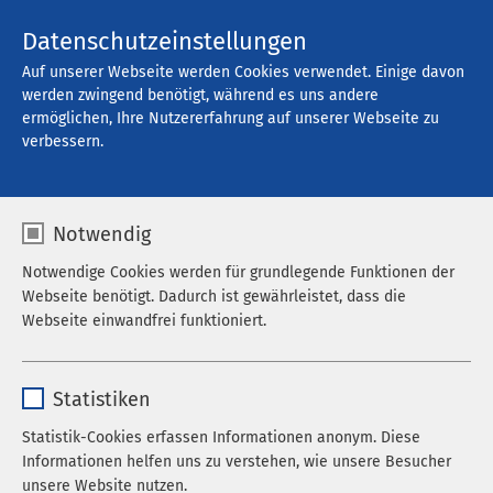
Kontakt
Datenschutzeinstellungen
Auf unserer Webseite werden Cookies verwendet. Einige davon
werden zwingend benötigt, während es uns andere
ermöglichen, Ihre Nutzererfahrung auf unserer Webseite zu
Offene Stellen
verbessern.
Notwendig
Filter
Notwendige Cookies werden für grundlegende Funktionen der
Webseite benötigt. Dadurch ist gewährleistet, dass die
Webseite einwandfrei funktioniert.
AMEOS Ost (173)
Name
cookieconsent_status
Statistiken
Alle Berufskategorien
Anbieter
sgalinski
Statistik-Cookies erfassen Informationen anonym. Diese
10 pro Seite
Informationen helfen uns zu verstehen, wie unsere Besucher
Laufzeit
278 Tage
unsere Website nutzen.