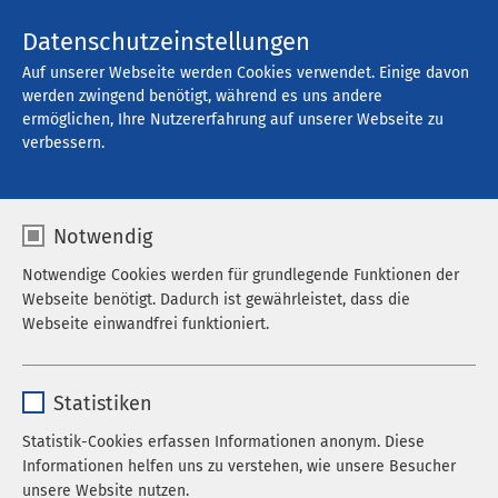
Kontakt
Datenschutzeinstellungen
Auf unserer Webseite werden Cookies verwendet. Einige davon
werden zwingend benötigt, während es uns andere
ermöglichen, Ihre Nutzererfahrung auf unserer Webseite zu
Offene Stellen
verbessern.
Notwendig
Filter
Notwendige Cookies werden für grundlegende Funktionen der
Webseite benötigt. Dadurch ist gewährleistet, dass die
Webseite einwandfrei funktioniert.
Alle Regionen
Name
cookieconsent_status
Statistiken
Alle Berufskategorien
Anbieter
sgalinski
Statistik-Cookies erfassen Informationen anonym. Diese
10 pro Seite
Informationen helfen uns zu verstehen, wie unsere Besucher
Laufzeit
278 Tage
unsere Website nutzen.