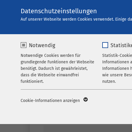
Datenschutzeinstellungen
Karriere
Auf unserer Webseite werden Cookies verwendet. Einige da
Notwendig
Statistik
Offene Stellen
Notwendige Cookies werden für
Statistik-Cooki
grundlegende Funktionen der Webseite
Informationen 
benötigt. Dadurch ist gewährleistet,
Informationen h
dass die Webseite einwandfrei
wie unsere Bes
funktioniert.
nutzen.
Name
cookieconsent_status
Name
_p
Cookie-Informationen anzeigen
Anbieter
sgalinski
Anbieter
M
Filter
Laufzeit
278 Tage
Laufzeit
1 