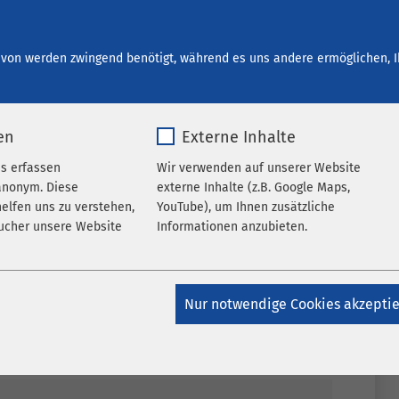
start bei AMEOS
Ihre Entwicklung
Offene Stellen
von werden zwingend benötigt, während es uns andere ermöglichen, I
en
Externe Inhalte
es erfassen
Wir verwenden auf unserer Website
anonym. Diese
externe Inhalte (z.B. Google Maps,
elfen uns zu verstehen,
YouTube), um Ihnen zusätzliche
ucher unsere Website
Informationen anzubieten.
k_*.*
Name
Google Maps
Nur notwendige Cookies akzepti
atomo
Anbieter
Google
Jahr
Laufzeit
6 Monate