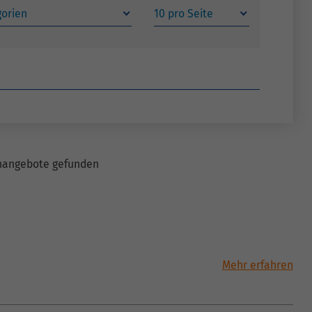
ookie von Matomo für
Wird zum Entsperren
gorien
10 pro Seite
bsite-Analysen.
Zweck
von Google Maps-
zeugt statistische
Inhalten verwendet.
ten darüber, wie der
sucher die Website
Name
YouTube
tzt.
Google Ireland Limited,
Anbieter
Gordon House, Barrow
Street Dublin 4 Irland
enangebote gefunden
Laufzeit
6 Monate
Wird verwendet, um
Zweck
YouTube-Inhalte zu
entsperren.
Name
Instagram
Anbieter
Facebook